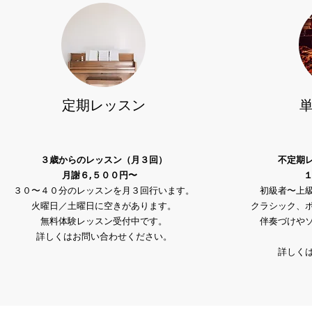
定期レッスン
​
３歳からのレッスン（月３回）
不定期
月謝６,５００円〜
３０〜４０分のレッスンを月３回行います。
初級者〜上
火曜日／土曜日に空きがあります。
クラシック、
無料体験レッスン受付中です。
伴奏づけや
詳しくはお問い合わせください。
詳しく